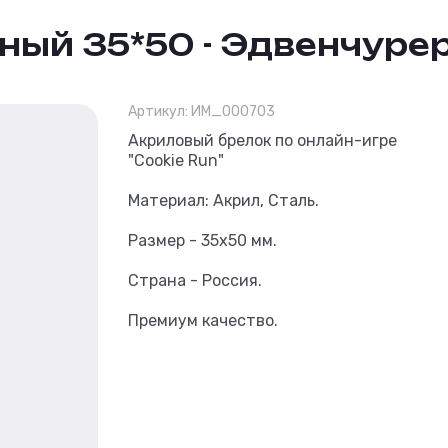
ный 35*50 - Эдвенчуре
Артикул:
ИМ_000703
Брелок прямоуго
Акриловый брелок по онлайн-игре
"Cookie Run"
Материал: Акрил, Сталь.
Размер - 35х50 мм.
Страна - Россия.
Премиум качество.