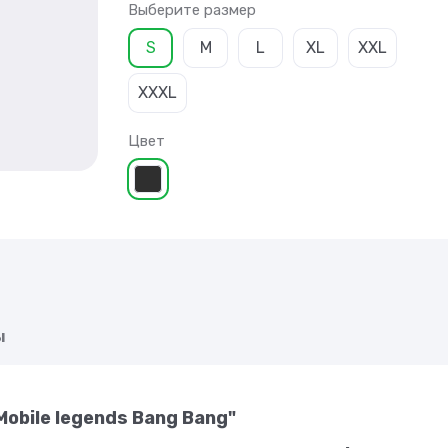
Выберите размер
S
M
L
XL
XXL
XXXL
Цвет
ы
obile legends Bang Bang"