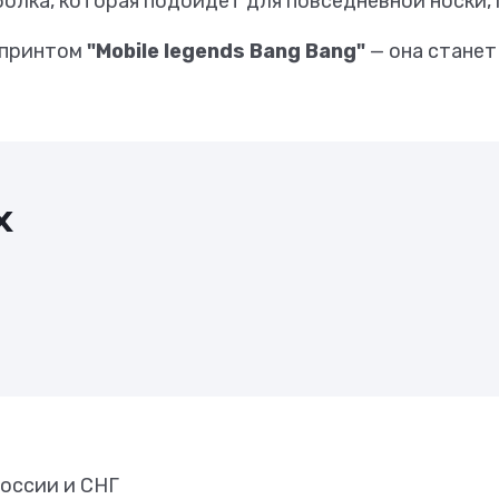
болка, которая подойдет для повседневной носки,
с принтом
"Mobile legends Bang Bang"
— она станет
х
оссии и СНГ